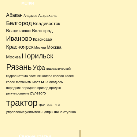
МЕТКИ
Абакан
Астрахань
Анадырь
Белгород
Владивосток
Владикавказ
Волгоград
Иваново
Краснодар
Красноярск
Москва
Москва
Норильск
Москва
Рязань
Уфа
гидравлический
гидросистема
золтник
колеса
колесо
колея
мтз
колёс
механизм
мост
обод
ось
передних
передняя
привод
продаю
рулевого
регулирование
трактор
трактора
тяги
управления
усилитель
цапфы
шина ступица
Свежие статьи