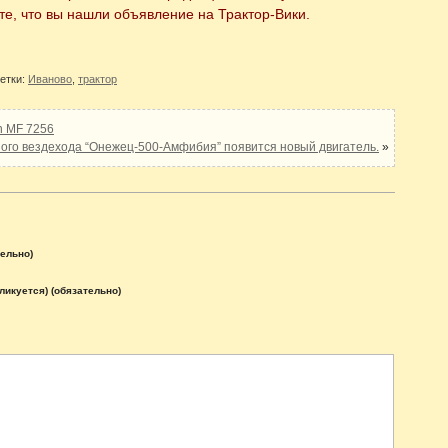
е, что вы нашли объявление на Трактор-Вики.
етки:
Иваново
,
трактор
n MF 7256
ого вездехода “Онежец-500-Амфибия” появится новый двигатель.
»
тельно)
бликуется) (обязательно)