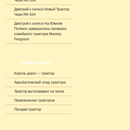
Чери RK-504
Дмитрий
к записи
Новый Трактор
Чери RK-504
Дмитрий
к записи
На Южном
Полюсе завершилась проверка
новейшего трактора Massey
Ferguson
СВЕЖИЕ ЗАПИСИ
Король дорог — трактор
Акробатический этюд трактора
Трактор вытаскивают из грязи
Приключения тракторов
Продам трактор