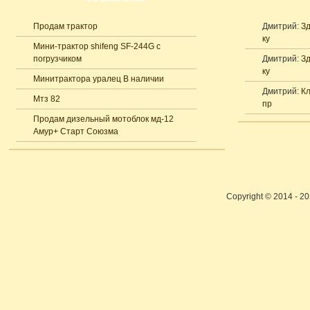
Продам трактор
Дмитрий:
Зд
ку
Мини-трактор shifeng SF-244G с
погрузчиком
Дмитрий:
Зд
ку
Минитрактора уралец В наличии
Дмитрий:
Кл
Мтз 82
пр
Продам дизельный мотоблок мд-12
Амур+ Старт Союзма
Copyright © 2014 - 2