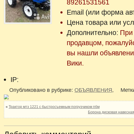
89261531561
Email (или форма ав
Цена товара или усл
Дополнительно:
При 
продавцом, пожалуй
вы нашли объявлени
Вики.
IP:
Опубликовано в рубрике:
ОБЪЯВЛЕНИЯ
,
Метк
«
Трактор мтз 1221 с быстросъемным погрузчиком пбм
Борона дисковая навесная