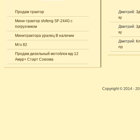
Продам трактор
Дмитрий:
Зд
ку
Мини-трактор shifeng SF-244G с
погрузчиком
Дмитрий:
Зд
ку
Минитрактора уралец В наличии
Дмитрий:
Кл
Мтз 82
пр
Продам дизельный мотоблок мд-12
Амур+ Старт Союзма
Copyright © 2014 - 2